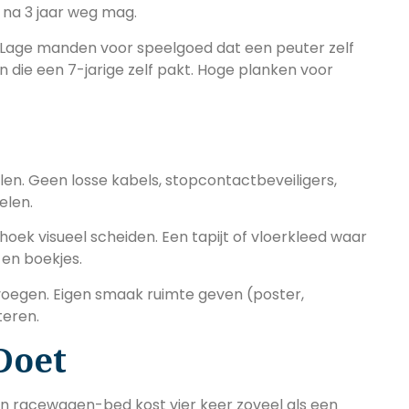
na 3 jaar weg mag.
 Lage manden voor speelgoed dat een peuter zelf
die een 7-jarige zelf pakt. Hoge planken voor
elen. Geen losse kabels, stopcontactbeveiligers,
elen.
oek visueel scheiden. Een tapijt of vloerkleed waar
en boekjes.
oegen. Eigen smaak ruimte geven (poster,
teren.
Doet
en racewagen-bed kost vier keer zoveel als een