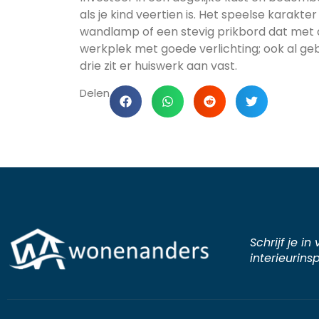
als je kind veertien is. Het speelse karakte
wandlamp of een stevig prikbord dat met
werkplek met goede verlichting; ook al geb
drie zit er huiswerk aan vast.
Delen
Schrijf je i
interieurinsp